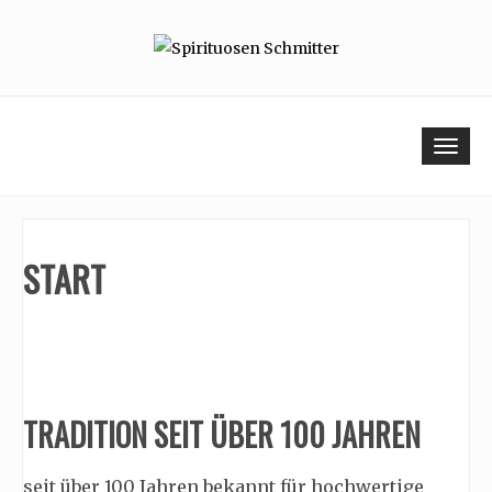
Skip
to
content
Togg
navi
START
TRADITION SEIT ÜBER 100 JAHREN
seit über 100 Jahren bekannt für hochwertige